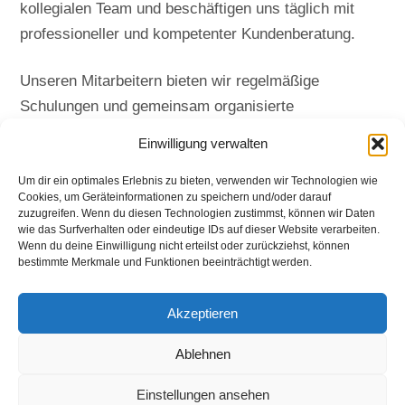
kollegialen Team und beschäftigen uns täglich mit
professioneller und kompetenter Kundenberatung.
Unseren Mitarbeitern bieten wir regelmäßige
Schulungen und gemeinsam organisierte
Unternehmungen. Bei Angerer arbeiten wir im
Einwilligung verwalten
familiären Umfeld auf höchstem Niveau.
Um dir ein optimales Erlebnis zu bieten, verwenden wir Technologien wie
Cookies, um Geräteinformationen zu speichern und/oder darauf
Gerne können Sie uns Ihre Initiativbewerbung senden
zuzugreifen. Wenn du diesen Technologien zustimmst, können wir Daten
oder Sie melden sich für einen der aktuell
wie das Surfverhalten oder eindeutige IDs auf dieser Website verarbeiten.
Wenn du deine Einwilligung nicht erteilst oder zurückziehst, können
ausgeschriebenen Jobs.
bestimmte Merkmale und Funktionen beeinträchtigt werden.
Zur Verstärkung unseres rund 20 Mitglieder starken
Akzeptieren
Teams suchen wir talentierte und engagierte
Persönlichkeiten mit gutem Auftreten und
Ablehnen
Begeisterung für Schuhe:
Einstellungen ansehen
– Schuhberaterin